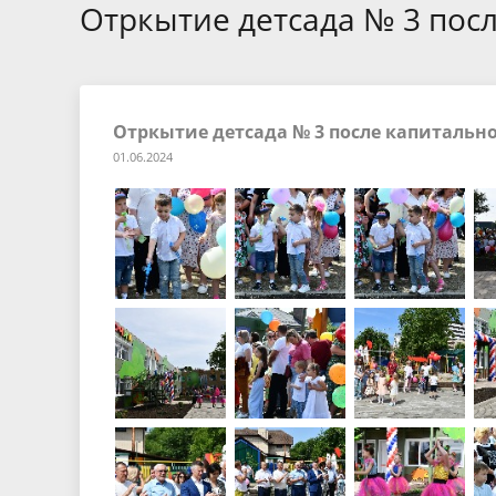
БТИ
Отркытие детсада № 3 пос
Экология
Инициат
Общественная безопасность и
Роспотр
Отркытие детсада № 3 после капитальн
правопорядок
01.06.2024