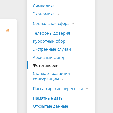
на которых не допускается продажа
Символика
алкогольной продукции
Экономика
Электронная Книга памяти
Социальная сфера
Телефоны доверия
Курортный сбор
Экстренные случаи
Архивный фонд
Фотогалерея
Стандарт развития
конкуренции
Пассажирские перевозки
Памятные даты
Открытые данные