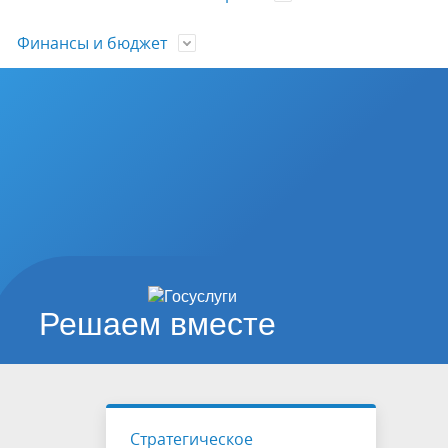
Финансы и бюджет
и
е
ьные
ии
Социальная сфера
Подведомственные организации
Официальное опубликование
План проведения плановых
Депутатские комиссии
Избирательные комиссии
Обзоры обращений лиц
Нормативные документы по
 с 1
нормативных правовых актов с 21
проверок юридических лиц и
бюджетному процессу
щений
Архивный фонд
Защита населения
Молодые депутаты
Архив выборов
ноября 2024 г. по 22.07.2025 г.
индивидуальных предпринимателей
Планирование бюджета
Памятные даты
Участие в программах и
График приема граждан
День Победы
сков
Публичные слушания
Региональный контроль
международное сотрудничество
Прокуратура
Проекты решений
ктов
Закупки
Совета
Горячий Ключ - город курорт
или
Решаем вместе
 с
Поддержка малого и среднего
ми на
предпринимательства,
инвестиционная привлекательность
 округ
Границы прилегающих территорий,
рского
Стратегическое