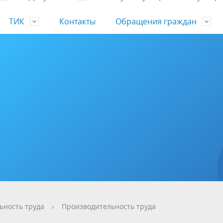
ТИК
Контакты
Обращения граждан
ка
ители администрации,
льное опубликование
ь нормативных правовых
кий состав
 и время приема
ьные отчеты об исполнении
Экономика
Общественные объединения 
Официальное опубликовани
Практика осуществления
Многомандатные избирател
Новости
Порядок обжалования
Годовые отчеты об исполнен
чия, задачи и функции
вных правовых актов с
сфере осуществления
политические партии
нормативных правовых актов
муниципального контроля
округа
бюджета
ый сбор
с обращениями
ность
Экстренные случаи
Баннеры и ссылки
Установленные формы обра
 2020г.
ального контроля
июня по 6 августа 2021 года
для граждан
Бюджетная реформа
т развития конкуренции
ическая информация
ское объединение "ЕДИНАЯ
ие правовой культуры
Пассажирские перевозки
Информационные системы
Деятельность совета
Конкурсы
енные обсуждения
об осуществлении
Экспертиза
Программа профилактики ри
 о местном бюджете
нные СМИ
Полиция
План работы
ального контроля
применения обязательных
Извещения
Выявление и пересечение фа
е обеспечение
Противодействие коррупции
роительная деятельность
 Совета
Физическая культура и спорт
Постановления председателя 
ний
самовольного строительства 
альная собственность
-коммунальное хозяйство
Формирование современной
приведения их в соответствие
городской среды
установленными требования
территории муниципального
образования муниципальный
ьность труда
›
Производительность труда
инвентаризация – Краевое
Антиконтрафакт
город Горячий ключ Краснода