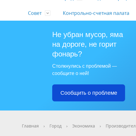
Совет
Контрольно-счетная палата
Не убран мусор, яма
Общая информация
Глава города
Устав
Информирование юридических лиц,
Структура
О комиссии
Виртуальная приёмная главы
Месячные отчеты об исполнении
Символи
Руковод
Официа
Перечен
Депутатс
Решения
Порядок
Квартал
на дороге, не горит
индивидуальных предпринимателей
бюджета
полномо
нормати
актов в 
бюджета
Телефоны доверия
Выборы и референдумы
Нормативные правовые акты
Курортн
Работа 
Прозрач
фонарь?
по вопросам соблюдения
сентября
муницип
Муниципальный долг
Бюджет 
Фотогалерея
Результаты проверок
Общая информация
Обучение
Стандар
Статист
Депутат
Повышен
обязательных требований в сфере
Аукционы и конкурсы
Обществ
Доклад 
Столкнулись с проблемой —
Справка - объективка
РОССИЯ"
Решение
Открытые данные
муниципального контроля
Единый день голосования
Учрежде
сообщите о ней!
муницип
Оценка регулирующего воздействия
Оценка 
Официальные визиты и рабочие
Кадрово
75 лет Победы
Нормативная база
Градост
Решения
требова
поездки
Сообщить о проблеме
Муницип
Поддержка
Жилищно
сельхозтоваропроизводителей
Главная
›
Город
›
Экономика
›
Производител
Бесплатная юридическая помощь
Крайтех