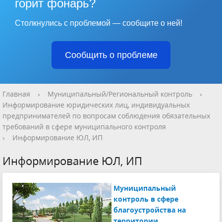
горит фонарь?
Столкнулись с проблемой — сообщите о ней!
Сообщить о проблеме
Главная
›
Муниципальный/Региональный контроль
›
Информирование юридических лиц, индивидуальных
предпринимателей по вопросам соблюдения обязательных
требований в сфере муниципального контроля
›
Информирование ЮЛ, ИП
Информирование ЮЛ, ИП
Муниципальный
контроль в сфере
благоустройства на
территории