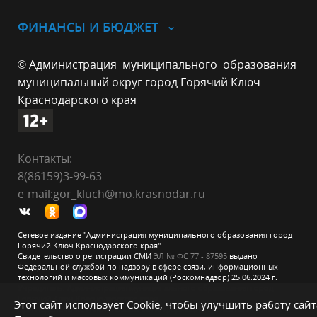
ФИНАНСЫ И БЮДЖЕТ
© Администрация муниципального образования
муниципальный округ город Горячий Ключ
Краснодарского края
Контакты:
8(86159)3-99-63
e-mail:gor_kluch@mo.krasnodar.ru
Сетевое издание "Администрация муниципального образования город
Горячий Ключ Краснодарского края"
Свидетельство о регистрации СМИ
ЭЛ № ФС 77 - 87595
выдано
Федеральной службой по надзору в сфере связи, информационных
технологий и массовых коммуникаций (Роскомнадзор) 25.06.2024 г.
Учредитель: Администрация муниципального образования город
Горячий Ключ Краснодарского края
Этот сайт использует Cookie, чтобы улучшить работу сайт
При перепечатке и использовании информации ссылка на источник