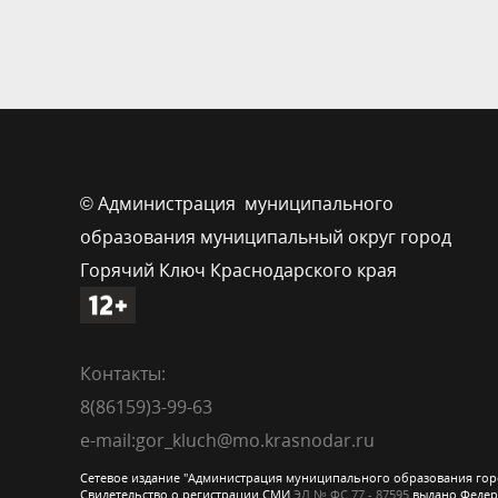
© Администрация муниципального
образования муниципальный округ город
Горячий Ключ Краснодарского края
Контакты:
8(86159)3-99-63
e-mail:gor_kluch@mo.krasnodar.ru
Сетевое издание "Администрация муниципального образования гор
Свидетельство о регистрации СМИ
ЭЛ № ФС 77 - 87595
выдано Федера