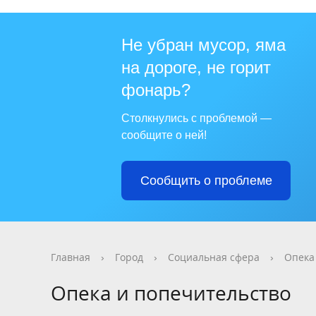
Не убран мусор, яма
на дороге, не горит
фонарь?
Столкнулись с проблемой —
сообщите о ней!
Сообщить о проблеме
Главная
›
Город
›
Социальная сфера
›
Опека
Опека и попечительство