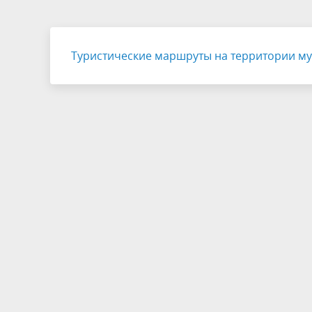
БТИ
Экология
Инициат
Туристические маршруты на территории м
Общественная безопасность и
Роспотр
правопорядок