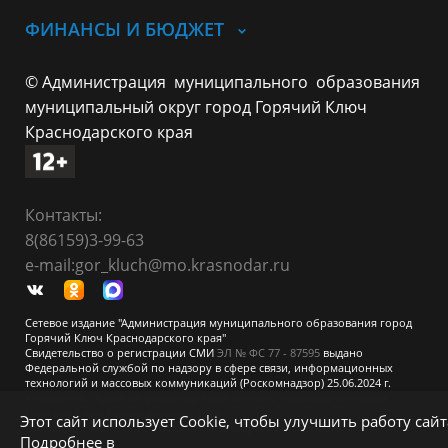
ФИНАНСЫ И БЮДЖЕТ
© Администрация муниципального образования
муниципальный округ город Горячий Ключ
Краснодарского края
Контакты:
8(86159)3-99-63
e-mail:gor_kluch@mo.krasnodar.ru
Сетевое издание "Администрация муниципального образования город
Горячий Ключ Краснодарского края"
Свидетельство о регистрации СМИ
ЭЛ № ФС 77 - 87595
выдано
Федеральной службой по надзору в сфере связи, информационных
технологий и массовых коммуникаций (Роскомнадзор) 25.06.2024 г.
Учредитель: Администрация муниципального образования город
Горячий Ключ Краснодарского края
Этот сайт использует Cookie, чтобы улучшить работу сайт
При перепечатке и использовании информации ссылка на источник
Подробнее в
обязательна.