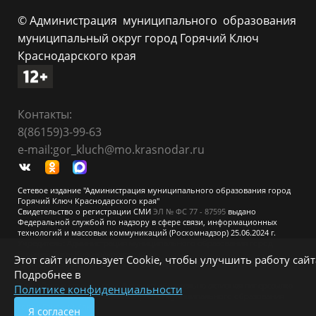
© Администрация муниципального образования
муниципальный округ город Горячий Ключ
Краснодарского края
Контакты:
8(86159)3-99-63
e-mail:gor_kluch@mo.krasnodar.ru
Сетевое издание "Администрация муниципального образования город
Горячий Ключ Краснодарского края"
Свидетельство о регистрации СМИ
ЭЛ № ФС 77 - 87595
выдано
Федеральной службой по надзору в сфере связи, информационных
технологий и массовых коммуникаций (Роскомнадзор) 25.06.2024 г.
Учредитель: Администрация муниципального образования город
Горячий Ключ Краснодарского края
Этот сайт использует Cookie, чтобы улучшить работу сайт
При перепечатке и использовании информации ссылка на источник
Подробнее в
обязательна.
Для сайтов и страниц сети Интернет обязательна активная гиперссылка
Политике конфиденциальности
на официальный сайт администрации муниципального образования
город Горячий Ключ.
Я согласен