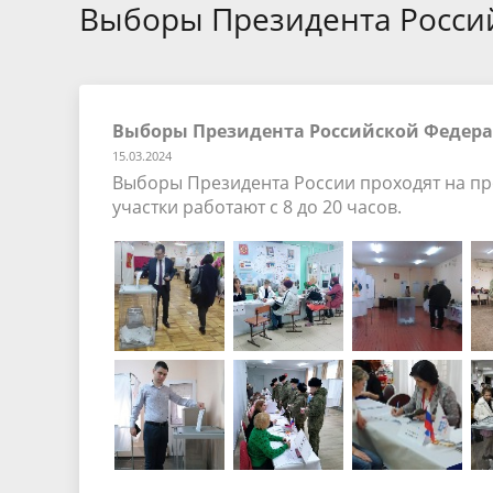
БТИ
Выборы Президента Россий
Экология
Инициат
Общественная безопасность и
Роспотр
Выборы Президента Российской Федерац
правопорядок
15.03.2024
Выборы Президента России проходят на про
участки работают с 8 до 20 часов.