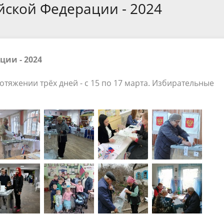
ской Федерации - 2024
края
ивное бюджетирование
Ярмарки / НТО
ебназдор информирует
ии - 2024
тяжении трёх дней - с 15 по 17 марта. Избирательные