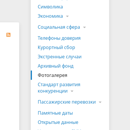
на которых не допускается продажа
Символика
алкогольной продукции
Экономика
Электронная Книга памяти
Социальная сфера
Телефоны доверия
Курортный сбор
Экстренные случаи
Архивный фонд
Фотогалерея
Стандарт развития
конкуренции
Пассажирские перевозки
Памятные даты
Открытые данные