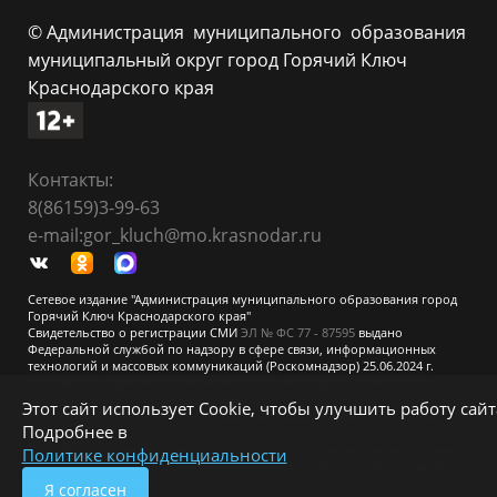
© Администрация муниципального образования
муниципальный округ город Горячий Ключ
Краснодарского края
Контакты:
8(86159)3-99-63
e-mail:gor_kluch@mo.krasnodar.ru
Сетевое издание "Администрация муниципального образования город
Горячий Ключ Краснодарского края"
Свидетельство о регистрации СМИ
ЭЛ № ФС 77 - 87595
выдано
Федеральной службой по надзору в сфере связи, информационных
технологий и массовых коммуникаций (Роскомнадзор) 25.06.2024 г.
Учредитель: Администрация муниципального образования город
Горячий Ключ Краснодарского края
Этот сайт использует Cookie, чтобы улучшить работу сайт
При перепечатке и использовании информации ссылка на источник
Подробнее в
обязательна.
Для сайтов и страниц сети Интернет обязательна активная гиперссылка
Политике конфиденциальности
на официальный сайт администрации муниципального образования
город Горячий Ключ.
Я согласен