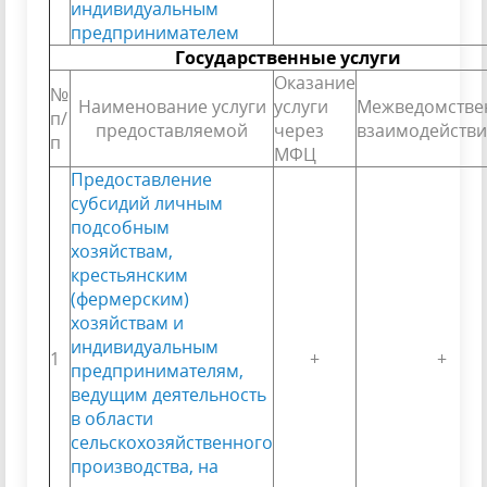
индивидуальным
предпринимателем
Государственные услуги
Оказание
№
Наименование услуги
услуги
Межведомстве
п/
предоставляемой
через
взаимодействи
п
МФЦ
Предоставление
субсидий личным
подсобным
хозяйствам,
крестьянским
(фермерским)
хозяйствам и
индивидуальным
1
+
+
предпринимателям,
ведущим деятельность
в области
сельскохозяйственного
производства, на