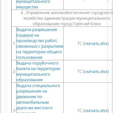
муниципального
имущества
4 . Управление жизнеобеспечения городского
хозяйства администрации муниципального
образования город Горячий Ключ
Выдача разрешения
(ордера) на
производство работ,
1
ТС (
скачать.xlsx
)
связанных с разрытием
на территории общего
пользования
Выдача порубочного
билета на территории
2
ТС (
скачать.xlsx
)
муниципального
образования
Выдача специального
разрешения на
движение по
автомобильным
дорогам местного
3
ТС (
скачать.xlsx
)