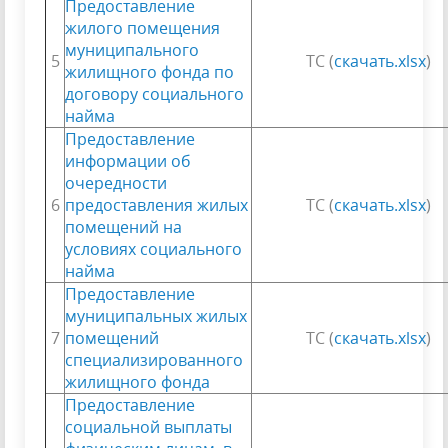
Предоставление
жилого помещения
муниципального
5
ТС (
скачать.xlsx
)
жилищного фонда по
договору социального
найма
Предоставление
информации об
очередности
6
предоставления жилых
ТС (
скачать.xlsx
)
помещений на
условиях социального
найма
Предоставление
муниципальных жилых
7
помещений
ТС (
скачать.xlsx
)
специализированного
жилищного фонда
Предоставление
социальной выплаты