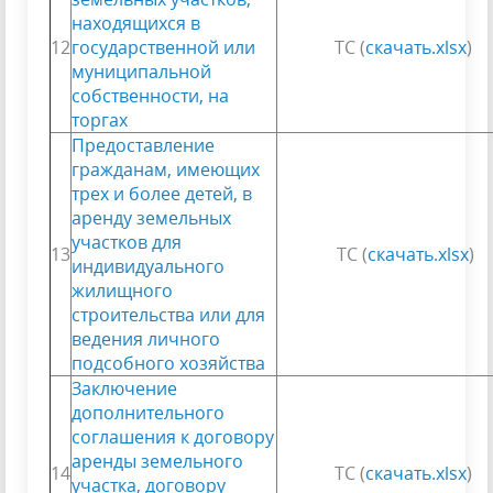
находящихся в
12
государственной или
ТС (
скачать.xlsx
)
муниципальной
собственности, на
торгах
Предоставление
гражданам, имеющих
трех и более детей, в
аренду земельных
участков для
13
ТС (
скачать.xlsx
)
индивидуального
жилищного
строительства или для
ведения личного
подсобного хозяйства
Заключение
дополнительного
соглашения к договору
аренды земельного
14
ТС (
скачать.xlsx
)
участка, договору