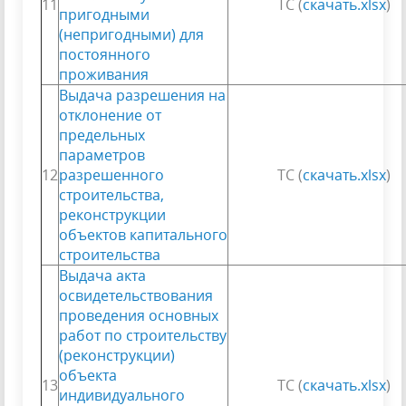
11
ТС (
скачать.xlsx
)
пригодными
(непригодными) для
постоянного
проживания
Выдача разрешения на
отклонение от
предельных
параметров
12
разрешенного
ТС (
скачать.xlsx
)
строительства,
реконструкции
объектов капитального
строительства
Выдача акта
освидетельствования
проведения основных
работ по строительству
(реконструкции)
объекта
13
ТС (
скачать.xlsx
)
индивидуального