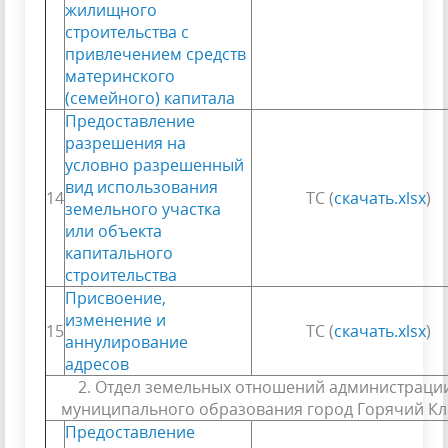
жилищного
строительства с
привлечением средств
материнского
(семейного) капитала
Предоставление
разрешения на
условно разрешенный
вид использования
14
ТС (
скачать.xlsx
)
земельного участка
или объекта
капитального
строительства
Присвоение,
изменение и
15
ТС (
скачать.xlsx
)
аннулирование
адресов
2. Отдел земельных отношений администраци
муниципального образования город Горячий К
Предоставление