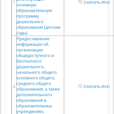
1
ТС (
скачать.xlsx
)
основную
образовательную
программу
дошкольного
образования (детские
сады)
Предоставление
информации об
организации
общедоступного и
бесплатного
дошкольного,
начального общего,
основного общего,
среднего общего
2
ТС (
скачать.xlsx
)
образования, а также
дополнительного
образования в
образовательных
учреждениях,