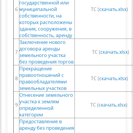
государственной или
6
муниципальной
ТС (
скачать.xlsx
)
собственности, на
которых расположены
здания, сооружения, в
собственность, аренду
Заключение нового
договора аренды
7
ТС (
скачать.xlsx
)
земельного участка
без проведения торгов
Прекращение
правоотношений с
8
ТС (
скачать.xlsx
)
правообладателями
земельных участков
Отнесение земельного
участка к землям
9
ТС (
скачать.xlsx
)
определенной
категории
Предоставление в
аренду без проведения