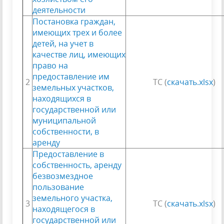
деятельности
Постановка граждан,
имеющих трех и более
детей, на учет в
качестве лиц, имеющих
право на
предоставление им
2
ТС (
скачать.xlsx
)
земельных участков,
находящихся в
государственной или
муниципальной
собственности, в
аренду
Предоставление в
собственность, аренду
безвозмездное
пользование
земельного участка,
3
ТС (
скачать.xlsx
)
находящегося в
государственной или