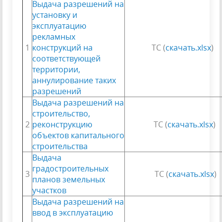
Выдача разрешений на
установку и
эксплуатацию
рекламных
1
конструкций на
ТС (
скачать.xlsx
)
соответствующей
территории,
аннулирование таких
разрешений
Выдача разрешений на
строительство,
2
реконструкцию
ТС (
скачать.xlsx
)
объектов капитального
строительства
Выдача
градостроительных
3
ТС (
скачать.xlsx
)
планов земельных
участков
Выдача разрешений на
ввод в эксплуатацию