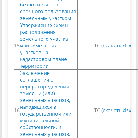
безвозмездного
срочного пользования
земельным участком
Утверждение схемы
расположения
земельного участка
15
или земельных
ТС (
скачать.xlsx
)
участков на
кадастровом плане
территории
Заключение
соглашения о
перераспределении
земель и (или)
земельных участков,
находящихся в
16
ТС (
скачать.xlsx
)
государственной или
муниципальной
собственности, и
земельных участков,