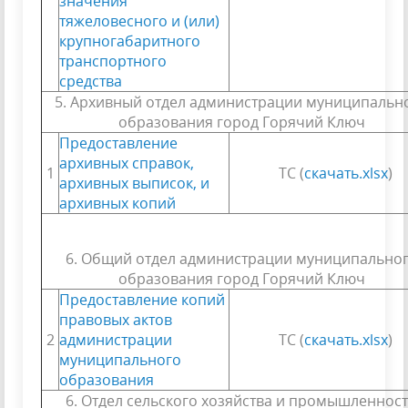
значения
тяжеловесного и (или)
крупногабаритного
транспортного
средства
5. Архивный отдел администрации муниципальн
образования город Горячий Ключ
Предоставление
архивных справок,
1
ТС (
скачать.xlsx
)
архивных выписок, и
архивных копий
6. Общий отдел администрации муниципально
образования город Горячий Ключ
Предоставление копий
правовых актов
2
администрации
ТС (
скачать.xlsx
)
муниципального
образования
6. Отдел сельского хозяйства и промышленнос