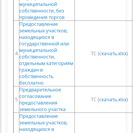
муниципальной
собственности, без
проведения торгов
Предоставление
земельных участков,
находящихся в
государственной или
муниципальной
4
ТС (
скачать.xlsx
)
собственности,
отдельным категориям
граждан в
собственность
бесплатно
Предварительное
согласование
5
ТС (
скачать.xlsx
)
предоставления
земельного участка
Предоставление
земельных участков,
находящихся в