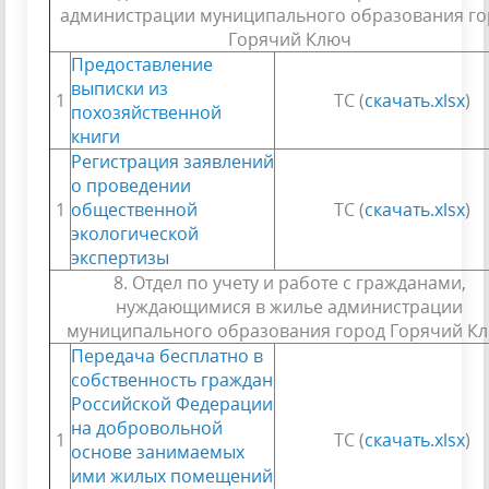
администрации муниципального образования го
Горячий Ключ
Предоставление
выписки из
1
ТС (
скачать.xlsx
)
похозяйственной
книги
Регистрация заявлений
о проведении
1
общественной
ТС (
скачать.xlsx
)
экологической
экспертизы
8. Отдел по учету и работе с гражданами,
нуждающимися в жилье администрации
муниципального образования город Горячий К
Передача бесплатно в
собственность граждан
Российской Федерации
на добровольной
1
ТС (
скачать.xlsx
)
основе занимаемых
ими жилых помещений