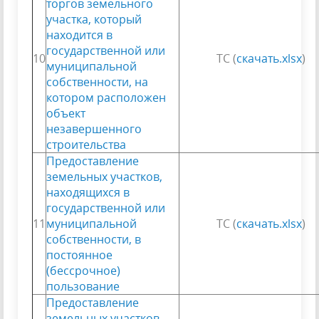
торгов земельного
участка, который
находится в
государственной или
10
ТС (
скачать.xlsx
)
муниципальной
собственности, на
котором расположен
объект
незавершенного
строительства
Предоставление
земельных участков,
находящихся в
государственной или
11
муниципальной
ТС (
скачать.xlsx
)
собственности, в
постоянное
(бессрочное)
пользование
Предоставление
земельных участков,