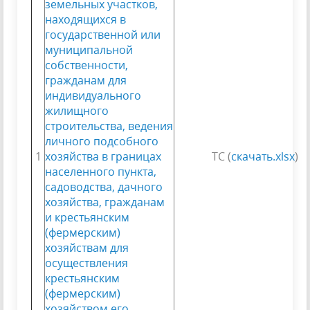
земельных участков,
находящихся в
государственной или
муниципальной
собственности,
гражданам для
индивидуального
жилищного
строительства, ведения
личного подсобного
1
хозяйства в границах
ТС (
скачать.xlsx
)
населенного пункта,
садоводства, дачного
хозяйства, гражданам
и крестьянским
(фермерским)
хозяйствам для
осуществления
крестьянским
(фермерским)
хозяйством его