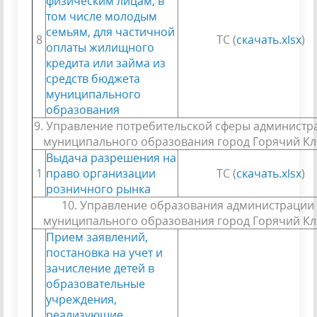
физическим лицам, в
том числе молодым
семьям, для частичной
8
ТС (
скачать.xlsx
)
оплаты жилищного
кредита или займа из
средств бюджета
муниципального
образования
9. Управление потребительской сферы администр
муниципального образования город Горячий К
Выдача разрешения на
1
право организации
ТС (
скачать.xlsx
)
розничного рынка
10. Управление образования администрации
муниципального образования город Горячий К
Прием заявлений,
постановка на учет и
зачисление детей в
образовательные
учреждения,
реализующие