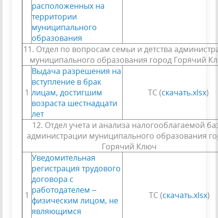
расположенных на
территории
муниципального
образования
11. Отдел по вопросам семьи и детства администр
муниципального образования город Горячий К
Выдача разрешения на
вступление в брак
1
лицам, достигшим
ТС (
скачать.xlsx
)
возраста шестнадцати
лет
12. Отдел учета и анализа налогооблагаемой ба
администрации муниципального образования го
Горячий Ключ
Уведомительная
регистрация трудового
договора с
работодателем –
1
ТС (
скачать.xlsx
)
физическим лицом, не
являющимся