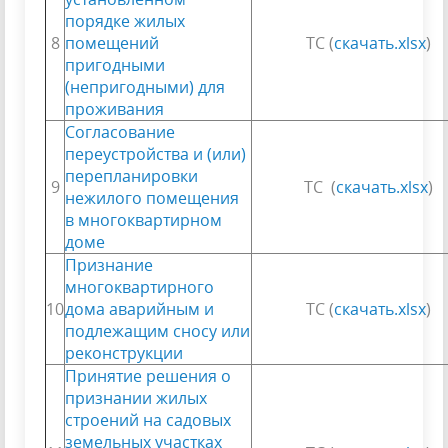
порядке жилых
8
помещений
ТС (
скачать.xlsx
)
пригодными
(непригодными) для
проживания
Согласование
переустройства и (или)
перепланировки
9
ТС (
скачать.xlsx
)
нежилого помещения
в многоквартирном
доме
Признание
многоквартирного
10
дома аварийным и
ТС (
скачать.xlsx
)
подлежащим сносу или
реконструкции
Принятие решения о
признании жилых
строений на садовых
земельных участках