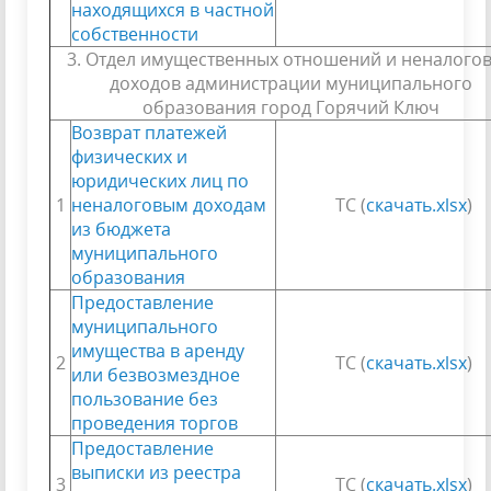
находящихся в частной
собственности
3. Отдел имущественных отношений и неналого
доходов администрации муниципального
образования город Горячий Ключ
Возврат платежей
физических и
юридических лиц по
1
неналоговым доходам
ТС (
скачать.xlsx
)
из бюджета
муниципального
образования
Предоставление
муниципального
имущества в аренду
2
ТС (
скачать.xlsx
)
или безвозмездное
пользование без
проведения торгов
Предоставление
выписки из реестра
3
ТС (
скачать.xlsx
)