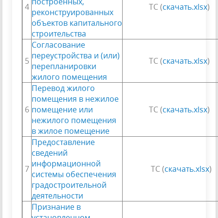
построенных,
4
ТС (
скачать.xlsx
)
реконструированных
объектов капитального
строительства
Согласование
переустройства и (или)
5
ТС (
скачать.xlsx
)
перепланировки
жилого помещения
Перевод жилого
помещения в нежилое
6
помещение или
ТС (
скачать.xlsx
)
нежилого помещения
в жилое помещение
Предоставление
сведений
информационной
7
ТС (
скачать.xlsx
)
системы обеспечения
градостроительной
деятельности
Признание в
установленном