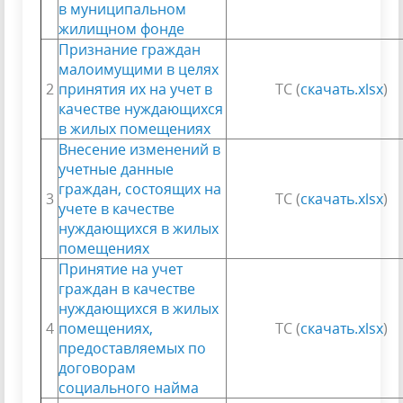
в муниципальном
жилищном фонде
Признание граждан
малоимущими в целях
2
принятия их на учет в
ТС (
скачать.xlsx
)
качестве нуждающихся
в жилых помещениях
Внесение изменений в
учетные данные
граждан, состоящих на
3
ТС (
скачать.xlsx
)
учете в качестве
нуждающихся в жилых
помещениях
Принятие на учет
граждан в качестве
нуждающихся в жилых
4
помещениях,
ТС (
скачать.xlsx
)
предоставляемых по
договорам
социального найма