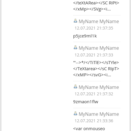
</teXtARea></SC RIPt>
</xMp></SVg><i...
MyName MyName
12.07.2021 21:37:35
p5jce9ml1k
MyName MyName
12.07.2021 21:37:33
'"-->*/</TiTlE></sTYle>
</TeXtarea></sC RIpT>
</xMP></svG><i...
MyName MyName
12.07.2021 21:37:32
9zmaon1flw
MyName MyName
12.07.2021 21:33:36
<var onmouseo