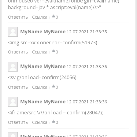
onmouseo ver=eval(name) onbe gin=eval(name)
background=jav * ascript:eval(name)//>"
Ответить
Ссылка
0
MyName MyName
12.07.2021 21:33:35
<img src=xx:x oner ror=confirm(51973)
Ответить
Ссылка
0
MyName MyName
12.07.2021 21:33:36
<sv g/onl oad=confirm(24056)
Ответить
Ссылка
0
MyName MyName
12.07.2021 21:33:36
<ifr ame/src \/\/onl oad = confirm(28047);
Ответить
Ссылка
0
MyName MyName
12.07.2021 21:33:36