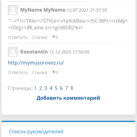
MyName MyName
12.07.2021 21:37:35
'"-->*/</TItle></STYLe></teXtARea></SC RIPt></xMp>
</SVg><ifR ame src=gnd0i3l29o>
Ответить
Ссылка
0
Konstantin
12.12.2025 17:50:05
http://mymusorovoz.ru/
Ответить
Ссылка
0
Страницы:
1
2
3
4
5
6
7
8
Добавить комментарий
Список руководителей