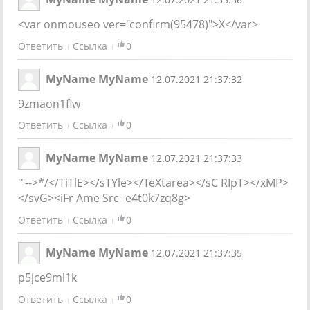
<var onmouseo ver="confirm(95478)">X</var>
Ответить
Ссылка
0
MyName MyName
12.07.2021 21:37:32
9zmaon1flw
Ответить
Ссылка
0
MyName MyName
12.07.2021 21:37:33
'"-->*/</TiTlE></sTYle></TeXtarea></sC RIpT></xMP>
</svG><iFr Ame Src=e4t0k7zq8g>
Ответить
Ссылка
0
MyName MyName
12.07.2021 21:37:35
p5jce9ml1k
Ответить
Ссылка
0