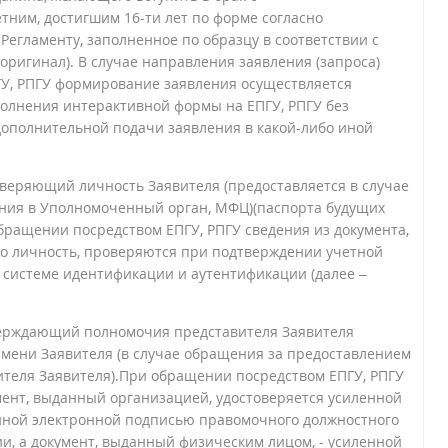
ним, достигшим 16-ти лет по форме согласно
Регламенту, заполненное по образцу в соответствии с
оригинал). В случае направления заявления (запроса)
ГУ, РПГУ формирование заявления осуществляется
олнения интерактивной формы на ЕПГУ, РПГУ без
ополнительной подачи заявления в какой-либо иной
оверяющий личность Заявителя (предоставляется в случае
ния в Уполномоченный орган, МФЦ)(паспорта будущих
обращении посредством ЕПГУ, РПГУ сведения из документа,
о личность, проверяются при подтверждении учетной
 системе идентификации и аутентификации (далее –
верждающий полномочия представителя Заявителя
имени Заявителя (в случае обращения за предоставлением
ителя Заявителя).При обращении посредством ЕПГУ, РПГУ
ент, выданный организацией, удостоверяется усиленной
ной электронной подписью правомочного должностного
и, а документ, выданный физическим лицом, - усиленной