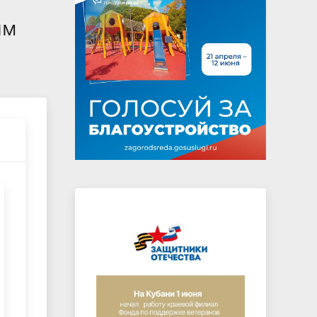
на которых не допускается продажа
им
алкогольной продукции
Электронная Книга памяти