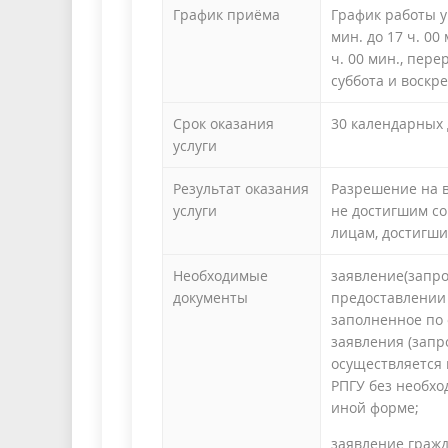
График приёма
График работы у
мин. до 17 ч. 00
ч. 00 мин., пере
суббота и воскр
Cрок оказания
30 календарных
услуги
Результат оказания
Разрешение на в
услуги
не достигшим со
лицам, достигши
Необходимые
заявление(запро
документы
предоставлении 
заполненное по 
заявления (запр
осуществляется
РПГУ без необхо
иной форме;
заявление гражд