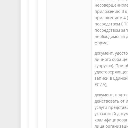
несовершеннолет
приложению 3 к 
приложением 4 (
посредством ЕП
посредством зап
необходимости д
форме;
документ, удост
личного обраще
супругов). При 
удостоверяющег
записи в Единой
ЕСИА);
документ, подт
действовать от 
услуги представ
указанный докум
квалифицирован
лица организаци