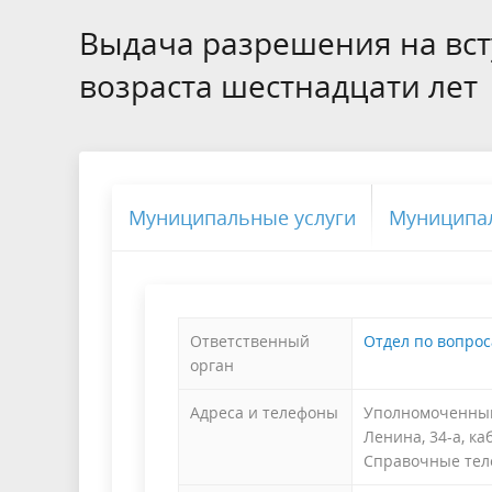
БТИ
Выдача разрешения на вст
возраста шестнадцати лет
Экология
Инициат
Общественная безопасность и
Роспотр
правопорядок
Муниципальные услуги
Муниципа
Ответственный
Отдел по вопрос
орган
Адреса и телефоны
Уполномоченный 
Ленина, 34-а, к
Справочные теле