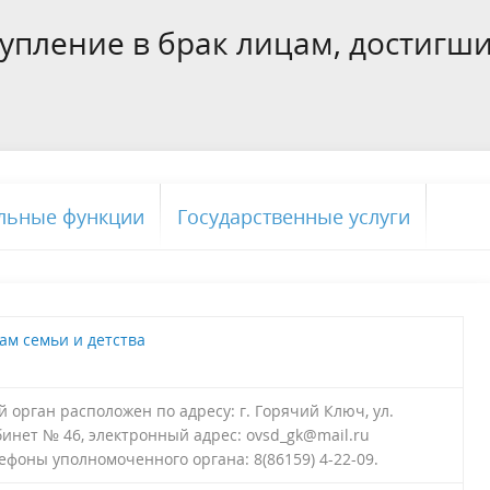
края
упление в брак лицам, достигш
ивное бюджетирование
Ярмарки / НТО
ебназдор информирует
льные функции
Государственные услуги
ам семьи и детства
орган расположен по адресу: г. Горячий Ключ, ул.
абинет № 46, электронный адрес: ovsd_gk@mail.ru
фоны уполномоченного органа: 8(86159) 4-22-09.