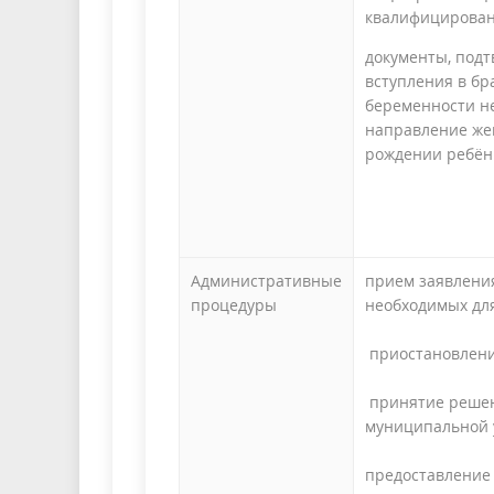
квалифицирован
документы, под
вступления в бр
беременности не
направление жен
рождении ребёнк
Административные
прием заявления
процедуры
необходимых дл
приостановлени
принятие решени
муниципальной 
предоставление 