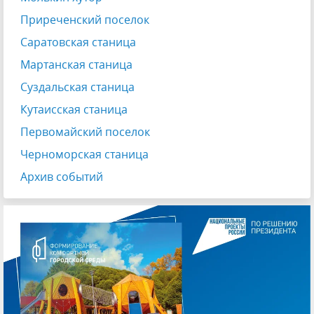
Приреченский поселок
Саратовская станица
Мартанская станица
Суздальская станица
Кутаисская станица
Первомайский поселок
Черноморская станица
Архив событий