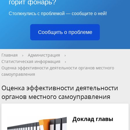
горит фонарь?
Столкнулись с проблемой — сообщите о ней!
Сообщить о проблеме
Главная
›
Администрация
›
Статистическая информация
›
Оценка эффективности деятельности органов местного
самоуправления
Оценка эффективности деятельности
органов местного самоуправления
Доклад главы