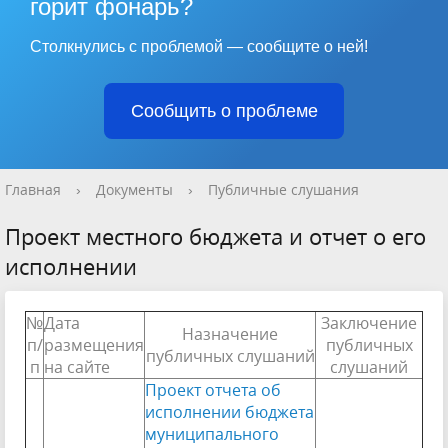
горит фонарь?
Столкнулись с проблемой — сообщите о ней!
Сообщить о проблеме
Главная
›
Документы
›
Публичные слушания
Проект местного бюджета и отчет о его
исполнении
№
Дата
Заключение
Назначение
п/
размещения
публичных
публичных слушаний
п
на сайте
слушаний
Проект отчета об
исполнении бюджета
муниципального