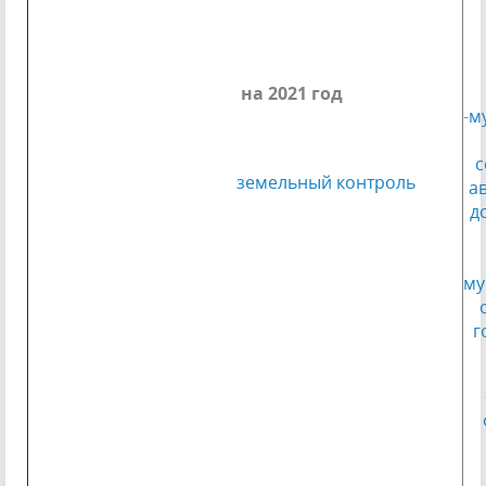
на 2021 год
-
м
с
земельный контроль
а
д
му
г