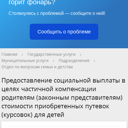
горит фонарь?
Столкнулись с проблемой — сообщите о ней!
Сообщить о проблеме
Главная
›
Государственные услуги
›
Муниципальные услуги
›
Подразделения
›
Отдел по вопросам семьи и детства
Предоставление социальной выплаты в
целях частичной компенсации
родителям (законным представителям)
стоимости приобретенных путевок
(курсовок) для детей