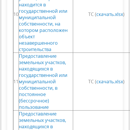
находится в
государственной или
10
ТС (
скачать.xlsx
)
муниципальной
собственности, на
котором расположен
объект
незавершенного
строительства
Предоставление
земельных участков,
находящихся в
государственной или
11
муниципальной
ТС (
скачать.xlsx
)
собственности, в
постоянное
(бессрочное)
пользование
Предоставление
земельных участков,
находящихся в