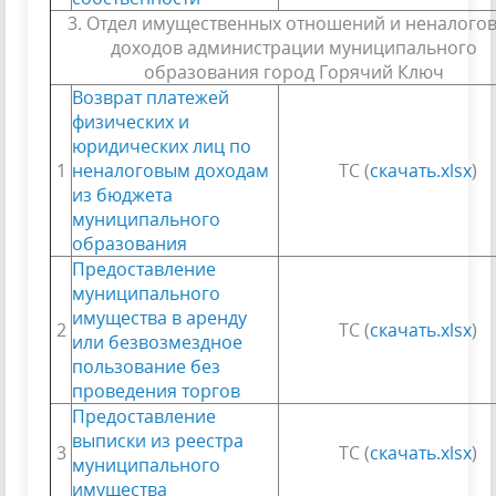
3. Отдел имущественных отношений и неналого
доходов администрации муниципального
образования город Горячий Ключ
Возврат платежей
физических и
юридических лиц по
1
неналоговым доходам
ТС (
скачать.xlsx
)
из бюджета
муниципального
образования
Предоставление
муниципального
имущества в аренду
2
ТС (
скачать.xlsx
)
или безвозмездное
пользование без
проведения торгов
Предоставление
выписки из реестра
3
ТС (
скачать.xlsx
)
муниципального
имущества