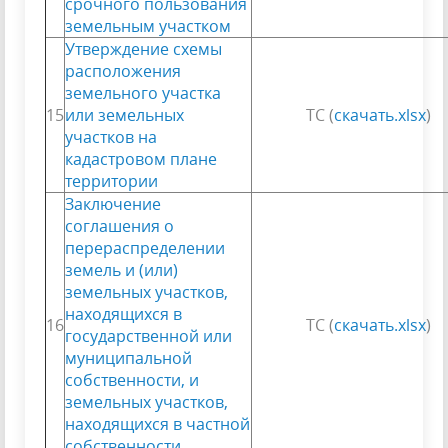
срочного пользования
земельным участком
Утверждение схемы
расположения
земельного участка
15
или земельных
ТС (
скачать.xlsx
)
участков на
кадастровом плане
территории
Заключение
соглашения о
перераспределении
земель и (или)
земельных участков,
находящихся в
16
ТС (
скачать.xlsx
)
государственной или
муниципальной
собственности, и
земельных участков,
находящихся в частной
собственности