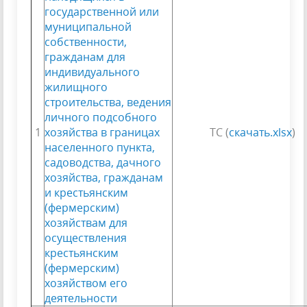
государственной или
муниципальной
собственности,
гражданам для
индивидуального
жилищного
строительства, ведения
личного подсобного
1
хозяйства в границах
ТС (
скачать.xlsx
)
населенного пункта,
садоводства, дачного
хозяйства, гражданам
и крестьянским
(фермерским)
хозяйствам для
осуществления
крестьянским
(фермерским)
хозяйством его
деятельности