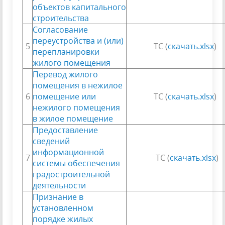
объектов капитального
строительства
Согласование
переустройства и (или)
5
ТС (
скачать.xlsx
)
перепланировки
жилого помещения
Перевод жилого
помещения в нежилое
6
помещение или
ТС (
скачать.xlsx
)
нежилого помещения
в жилое помещение
Предоставление
сведений
информационной
7
ТС (
скачать.xlsx
)
системы обеспечения
градостроительной
деятельности
Признание в
установленном
порядке жилых