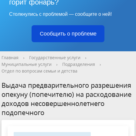
горит фонарь?
Столкнулись с проблемой — сообщите о ней!
Сообщить о проблеме
Главная
›
Государственные услуги
›
Муниципальные услуги
›
Подразделения
›
Отдел по вопросам семьи и детства
Выдача предварительного разрешения
опекуну (попечителю) на расходование
доходов несовершеннолетнего
подопечного