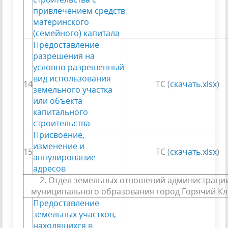
привлечением средств
материнского
(семейного) капитала
Предоставление
разрешения на
условно разрешенный
вид использования
14
ТС (
скачать.xlsx
)
земельного участка
или объекта
капитального
строительства
Присвоение,
изменение и
15
ТС (
скачать.xlsx
)
аннулирование
адресов
2. Отдел земельных отношений администраци
муниципального образования город Горячий К
Предоставление
земельных участков,
находящихся в