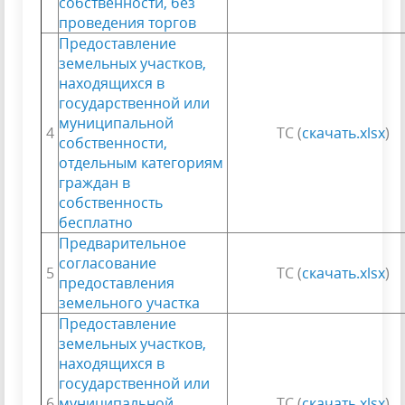
собственности, без
проведения торгов
Предоставление
земельных участков,
находящихся в
государственной или
муниципальной
4
ТС (
скачать.xlsx
)
собственности,
отдельным категориям
граждан в
собственность
бесплатно
Предварительное
согласование
5
ТС (
скачать.xlsx
)
предоставления
земельного участка
Предоставление
земельных участков,
находящихся в
государственной или
6
муниципальной
ТС (
скачать.xlsx
)