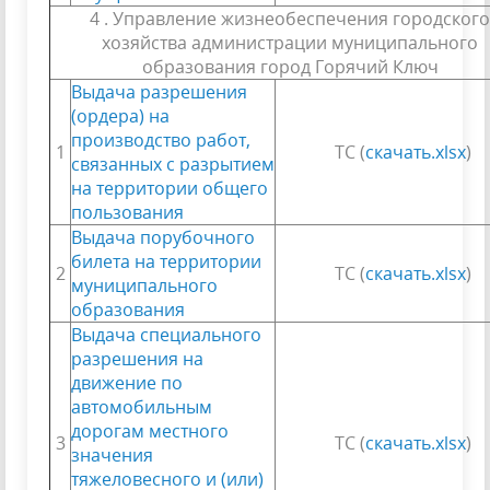
4 . Управление жизнеобеспечения городского
хозяйства администрации муниципального
образования город Горячий Ключ
Выдача разрешения
(ордера) на
производство работ,
1
ТС (
скачать.xlsx
)
связанных с разрытием
на территории общего
пользования
Выдача порубочного
билета на территории
2
ТС (
скачать.xlsx
)
муниципального
образования
Выдача специального
разрешения на
движение по
автомобильным
дорогам местного
3
ТС (
скачать.xlsx
)
значения
тяжеловесного и (или)