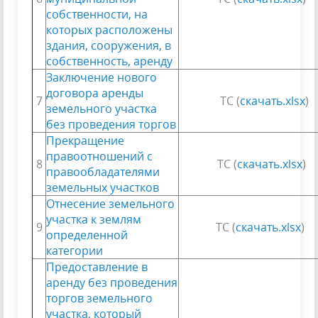
собственности, на
которых расположены
здания, сооружения, в
собственность, аренду
Заключение нового
договора аренды
7
ТС (
скачать.xlsx
)
земельного участка
без проведения торгов
Прекращение
правоотношений с
8
ТС (
скачать.xlsx
)
правообладателями
земельных участков
Отнесение земельного
участка к землям
9
ТС (
скачать.xlsx
)
определенной
категории
Предоставление в
аренду без проведения
торгов земельного
участка, который