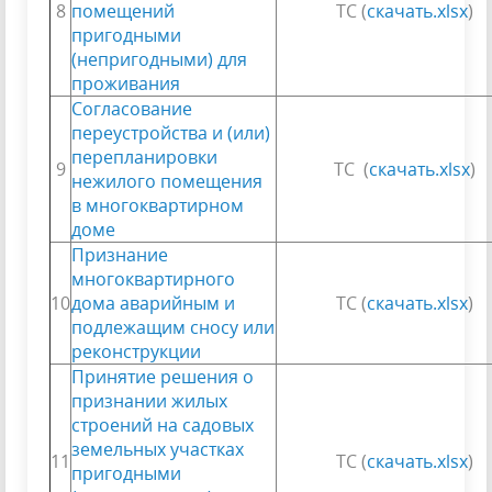
8
помещений
ТС (
скачать.xlsx
)
пригодными
(непригодными) для
проживания
Согласование
переустройства и (или)
перепланировки
9
ТС (
скачать.xlsx
)
нежилого помещения
в многоквартирном
доме
Признание
многоквартирного
10
дома аварийным и
ТС (
скачать.xlsx
)
подлежащим сносу или
реконструкции
Принятие решения о
признании жилых
строений на садовых
земельных участках
11
ТС (
скачать.xlsx
)
пригодными