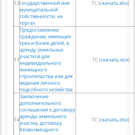
12
государственной или
ТС (
скачать.xlsx
)
муниципальной
собственности, на
торгах
Предоставление
гражданам, имеющих
трех и более детей, в
аренду земельных
участков для
13
ТС (
скачать.xlsx
)
индивидуального
жилищного
строительства или для
ведения личного
подсобного хозяйства
Заключение
дополнительного
соглашения к договору
аренды земельного
14
ТС (
скачать.xlsx
)
участка, договору
безвозмездного