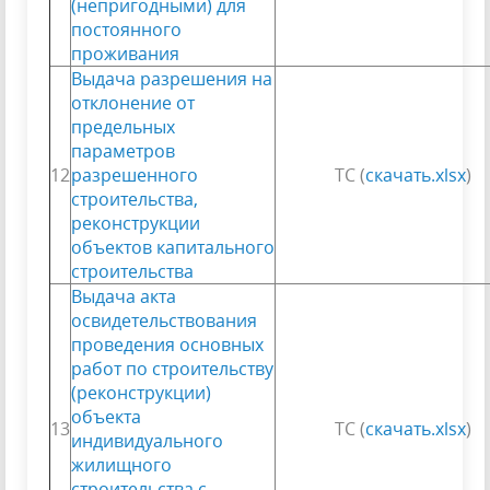
(непригодными) для
постоянного
проживания
Выдача разрешения на
отклонение от
предельных
параметров
12
разрешенного
ТС (
скачать.xlsx
)
строительства,
реконструкции
объектов капитального
строительства
Выдача акта
освидетельствования
проведения основных
работ по строительству
(реконструкции)
объекта
13
ТС (
скачать.xlsx
)
индивидуального
жилищного
строительства с