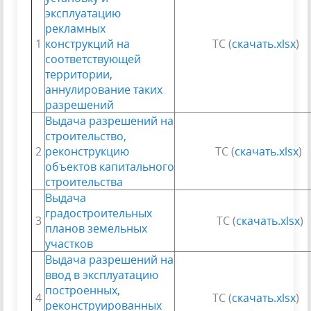
эксплуатацию
рекламных
1
конструкций на
ТС (
скачать.xlsx
)
соответствующей
территории,
аннулирование таких
разрешений
Выдача разрешений на
строительство,
2
реконструкцию
ТС (
скачать.xlsx
)
объектов капитального
строительства
Выдача
градостроительных
3
ТС (
скачать.xlsx
)
планов земельных
участков
Выдача разрешений на
ввод в эксплуатацию
построенных,
4
ТС (
скачать.xlsx
)
реконструированных