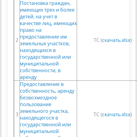
Постановка граждан,
имеющих трех и более
детей, на учет в
качестве лиц, имеющих
право на
предоставление им
2
ТС (
скачать.xlsx
)
земельных участков,
находящихся в
государственной или
муниципальной
собственности, в
аренду
Предоставление в
собственность, аренду
безвозмездное
пользование
земельного участка,
3
ТС (
скачать.xlsx
)
находящегося в
государственной или
муниципальной