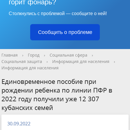
горит фонарь?
Столкнулись с проблемой — сообщите о ней!
Сообщить о проблеме
Главная
›
Город
›
Социальная сфера
›
Социальная защита
›
Информация для населения
›
Информация для населения
Единовременное пособие при
рождении ребенка по линии ПФР в
2022 году получили уже 12 307
кубанских семей
30.09.2022