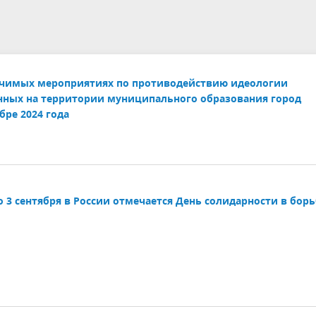
края
ивное бюджетирование
Ярмарки / НТО
ебназдор информирует
ачимых мероприятиях по противодействию идеологии
нных на территории муниципального образования город
бре 2024 года
 3 сентября в России отмечается День солидарности в борь