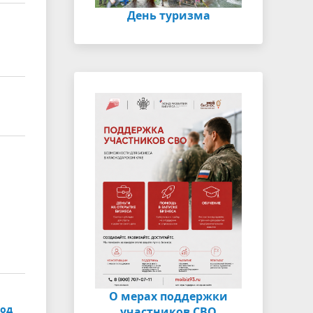
День туризма
О мерах поддержки
род
участников СВО