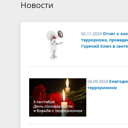
БТИ
Новости
Экология
Инициат
Общественная безопасность и
Роспотр
02.11.2024
Отчет о зн
правопорядок
терроризма, проведе
Горячий Ключ в сентя
04.09.2024
Ежегодно
терроризмом