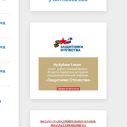
род
род
род
в