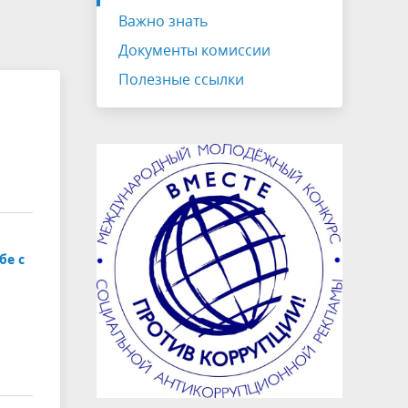
на которых не допускается продажа
Важно знать
алкогольной продукции
Документы комиссии
Электронная Книга памяти
Полезные ссылки
бе с