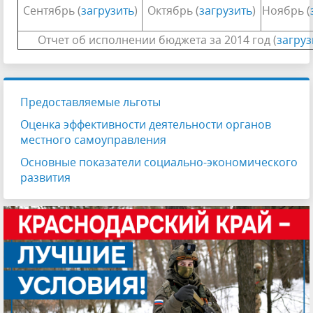
Сентябрь (
загрузить
)
Октябрь (
загрузить
)
Ноябрь (
Отчет об исполнении бюджета за 2014 год (
загруз
Предоставляемые льготы
Оценка эффективности деятельности органов
местного самоуправления
Основные показатели социально-экономического
развития