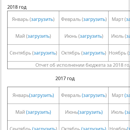
2018 год
Январь (
загрузить
)
Февраль (
загрузить
)
Март (
з
Май (
загрузить
)
Июнь (
загрузить
)
Июль (
з
Сентябрь (
загрузить
)
Октябрь (
загрузить
)
Ноябрь (
Отчет об исполнении бюджета за 2018 год
2017 год
Январь
(загрузить)
Февраль
(загрузить
)
Март
(з
Май
(загрузить)
Июнь
(загрузить)
Июль
(з
Сентябрь
(загрузить
)
Октябрь
(загрузить)
Ноябрь
(