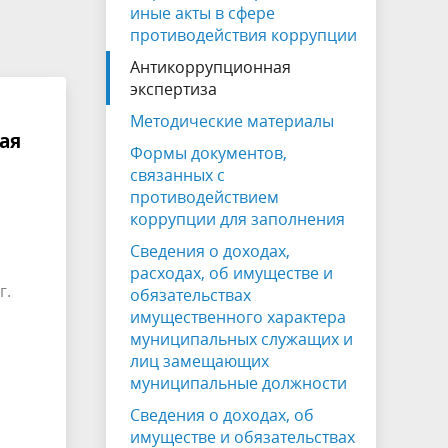
на которых не допускается продажа
иные акты в сфере
алкогольной продукции
противодействия коррупции
Антикоррупционная
Электронная Книга памяти
экспертиза
Методические материалы
ая
Формы документов,
связанных с
противодействием
коррупции для заполнения
Сведения о доходах,
расходах, об имуществе и
г.
обязательствах
имущественного характера
муниципальных служащих и
лиц замещающих
муниципальные должности
Сведения о доходах, об
имуществе и обязательствах