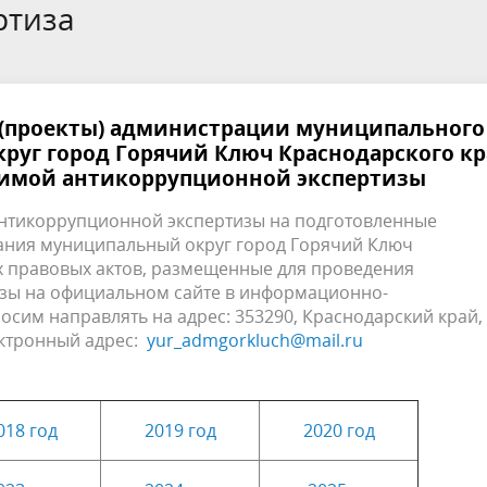
ртиза
края
ивное бюджетирование
Ярмарки / НТО
ебназдор информирует
(проекты) администрации муниципального
руг город Горячий Ключ Краснодарского кр
симой антикоррупционной экспертизы
антикоррупционной экспертизы на подготовленные
ния муниципальный округ город Горячий Ключ
 правовых актов, размещенные для проведения
зы на официальном сайте в информационно-
сим направлять на адрес: 353290, Краснодарский край, 
лектронный адрес:
yur_admgorkluch@mail.ru
018
год
2019 год
2020 год