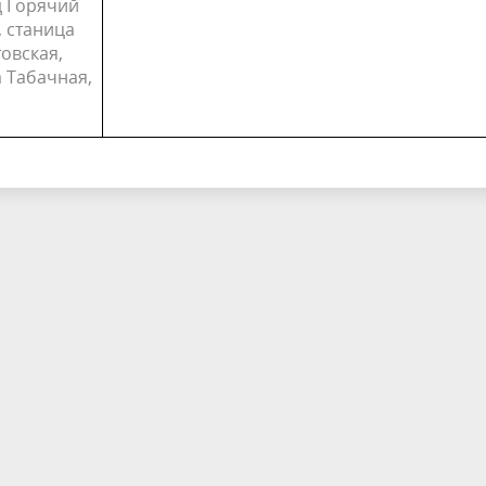
д Горячий
 станица
овская,
 Табачная,