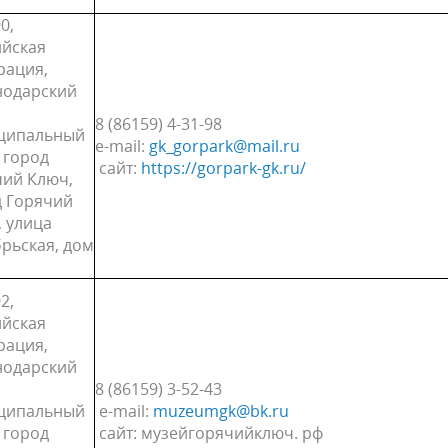
0,
ийская
рация,
нодарский
8 (86159) 4-31-98
ципальный
е-mail:
gk_gorpark@mail.ru
 город
сайт:
https://gorpark-gk.ru/
чий Ключ,
д Горячий
 улица
рьская, дом
2,
ийская
рация,
нодарский
8 (86159) 3-52-43
ципальный
е-mail:
muzeumgk@bk.ru
 город
сайт: музейгорячийключ. рф