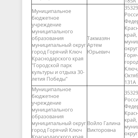
185А
35329
Муниципальное
Росс
бюджетное
Феде
учреждение
Крас
муниципального
край,
образования
Такмазян
муни
муниципальный округ
Артем
округ
город Горячий Ключ
Юрьевич
Горя
Краснодарского края
горо
"Городской парк
Ключ,
культуры и отдыха 30-
Октяб
летия Победы"
131А
Муниципальное
35329
бюджетное
Росс
учреждение
Феде
муниципального
Крас
образования
край,
муниципальный округ
Войло Галина
муни
город Горячий Ключ
Викторовна
округ
Краснодарского края