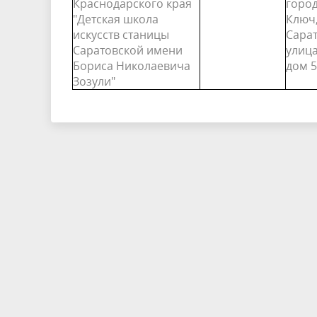
Краснодарского края
горо
"Детская школа
Ключ,
искусств станицы
Сарат
Саратовской имени
улица
Бориса Николаевича
дом 5
Зозули"