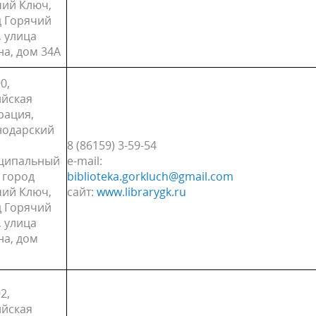
чий Ключ,
д Горячий
 улица
а, дом 34А
0,
ийская
рация,
нодарский
8 (86159) 3-59-5
ципальный
е-mail:
 город
biblioteka.gorkluch@gmail.com
чий Ключ,
сайт:
www.librarygk.ru
д Горячий
 улица
на, дом
2,
ийская