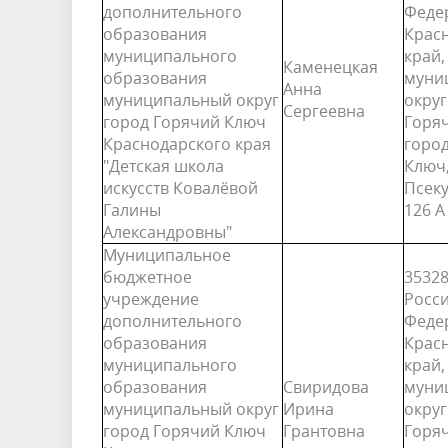
дополнительного
Феде
образования
Крас
муниципального
край,
Каменецкая
образования
муни
Анна
муниципальный округ
округ
Сергеевна
город Горячий Ключ
Горя
Краснодарского края
горо
"Детская школа
Ключ,
искусств Ковалёвой
Псеку
Галины
126 А
Александровны"
Муниципальное
бюджетное
35328
учреждение
Росс
дополнительного
Феде
образования
Крас
муниципального
край,
образования
Свиридова
муни
муниципальный округ
Ирина
округ
город Горячий Ключ
Грантовна
Горя