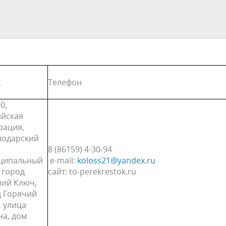
края
ивное бюджетирование
Ярмарки / НТО
ебназдор информирует
с
Телефон
0,
ийская
рация,
нодарский
8 (86159) 4-30-94
ципальный
е-mail:
koloss21@yandex.ru
 город
сайт: to-perekrestok.ru
чий Ключ,
д Горячий
 улица
на, дом