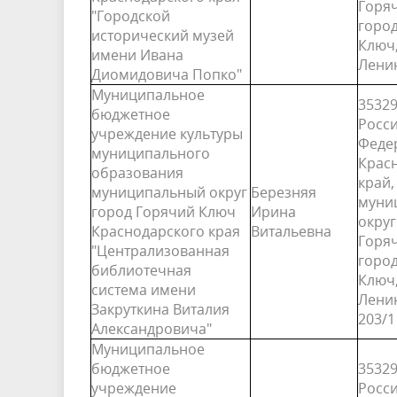
Горя
"Городской
горо
исторический музей
Ключ,
имени Ивана
Ленин
Диомидовича Попко"
Муниципальное
35329
бюджетное
Росс
учреждение культуры
Феде
муниципального
Крас
образования
край,
муниципальный округ
Березняя
муни
город Горячий Ключ
Ирина
округ
Краснодарского края
Витальевна
Горя
"Централизованная
горо
библиотечная
Ключ,
система имени
Лени
Закруткина Виталия
203/1
Александровича"
Муниципальное
бюджетное
35329
учреждение
Росс