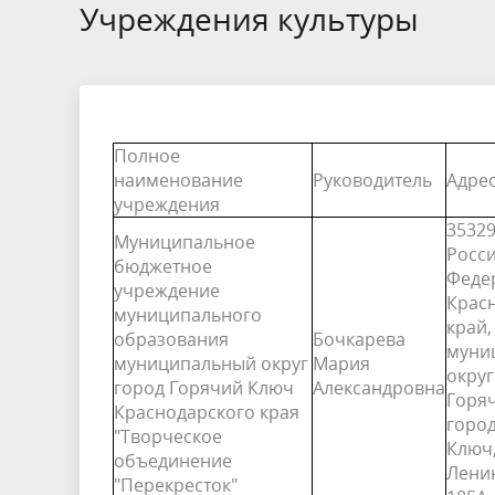
БТИ
Учреждения культуры
Экология
Инициат
Общественная безопасность и
Роспотр
правопорядок
Полное
наименование
Руководитель
Адре
учреждения
35329
Муниципальное
Росс
бюджетное
Феде
учреждение
Крас
муниципального
край,
образования
Бочкарева
муни
муниципальный округ
Мария
округ
город Горячий Ключ
Александровна
Горя
Краснодарского края
горо
"Творческое
Ключ,
объединение
Лени
"Перекресток"