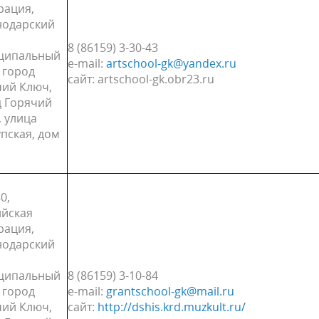
рация,
нодарский
8 (86159) 3-30-43
ципальный
е-mail:
artschool-gk@yandex.ru
 город
сайт: artschool-gk.obr23.ru
чий Ключ,
д Горячий
 улица
пская, дом
0,
ийская
рация,
нодарский
ципальный
8 (86159) 3-10-84
 город
е-mail:
grantschool-gk@mail.ru
чий Ключ,
сайт:
http://dshis.krd.muzkult.ru/