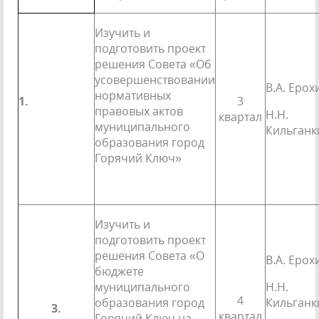
Изучить и
подготовить проект
решения Совета «Об
усовершенствовании
В.А. Ерох
нормативных
1.
3
правовых актов
Н.Н.
квартал
муниципального
Кильганк
образования город
Горячий Ключ»
Изучить и
подготовить проект
решения Совета «О
В.А. Ерох
бюджете
муниципального
Н.Н.
4
образования город
Кильганк
3.
квартал
Горячий Ключ на