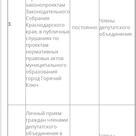
законопроектам
Законодательного
Собрания
Члены
3.
Краснодарского
постоянно
депутатского
края, в пуб­личных
объединения
слушаниях по
проектам
нормативных
правовых актов
муниципального
образования
город Горячий
Ключ
Личный прием
граждан членами
депутатского
объединения в
Члены