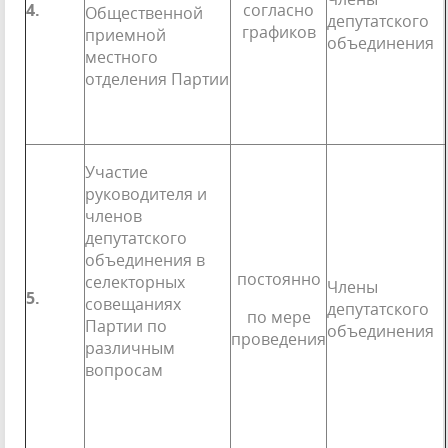
4.
согласно
Общественной
депутатского
графиков
приемной
объединения
местного
отделения Партии
Участие
руководителя и
членов
депутатского
объединения в
постоянно
селекторных
Члены
5.
совещаниях
депутатского
по мере
Партии по
объединения
про­ведения
различным
вопросам