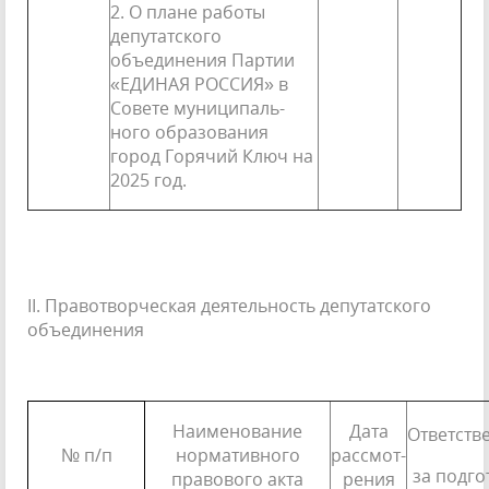
2. О плане работы
депутатского
объединения Партии
«ЕДИНАЯ РОССИЯ» в
Совете муниципаль­
ного образования
город Горячий Ключ на
2025 год.
II. Правотворческая деятельность депутатского
объединения
Наименование
Дата
Ответств
№ п/п
нормативного
рассмот­
за подго
правового акта
рения