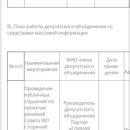
IV. План работы депутатского объединения со
средствами массовой информации
ФИО члена
Дата
Наименование
№ п/п
депутатского
прове­
мероприятия
Ад
объединения
дения
Проведение
публичных
слуша­ний по
Руководитель
проектам
депутатского
решений
объединения
Совета МО
Партии
г.Горячий
«ЕДИНАЯ