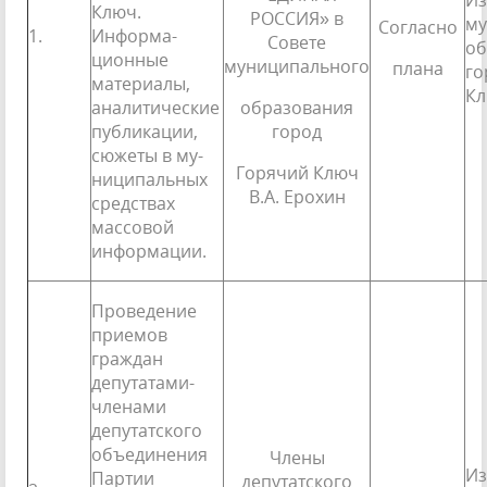
Из
Ключ.
РОССИЯ» в
му
Согласно
1.
Информа­
Совете
об
ционные
муниципального
плана
го
материалы,
К
аналитиче­ские
образования
публикации,
город
сюжеты в му­
Горячий Ключ
ниципальных
В.А. Ерохин
средствах
массовой
информации.
Проведение
приемов
граждан
депутатами-
членами
депутатского
объединения
Члены
Из
Партии
депутатского