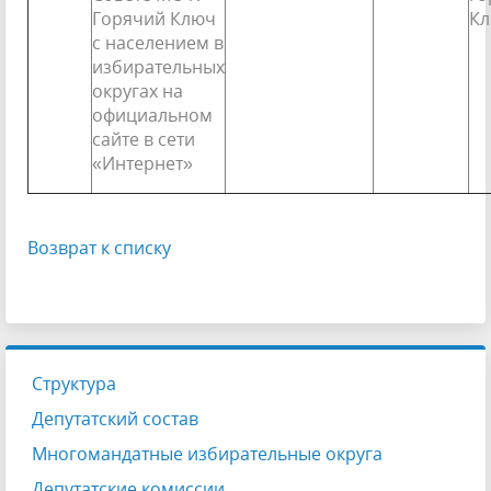
Горячий Ключ
К
с населением в
избирательных
округах на
офици­альном
сайте в сети
«Интернет»
Возврат к списку
Структура
Депутатский состав
Многомандатные избирательные округа
Депутатские комиссии