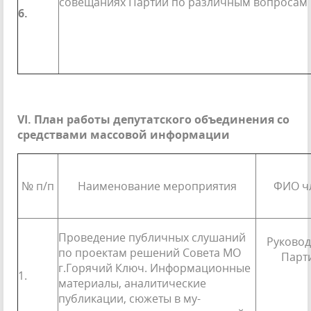
совещаниях Партии по различным вопросам
6.
VI
. План работы депутатского объединения со
средствами массовой информации
№ п/п
Наименование мероприятия
ФИО чл
Проведение публичных слуша­ний
Руковод
по проектам решений Совета МО
Парт
г.Горячий Ключ. Информа­ционные
1.
материалы, аналитиче­ские
публикации, сюжеты в му­