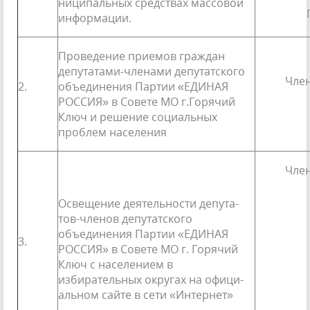
ниципальных средствах массовой
информации.
Проведение приемов граждан
депутатами-членами депутатского
Член
2.
объединения Партии «ЕДИНАЯ
РОССИЯ» в Совете МО г.Горячий
Ключ и решение социальных
проблем населения
Член
Освещение деятельности депута­
тов-членов депутатского
объединения Партии «ЕДИНАЯ
3.
РОССИЯ» в Совете МО г. Горячий
Ключ с населением в
избирательных округах на офици­
альном сайте в сети «Интернет»