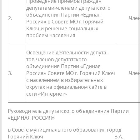
Проведение приемов граждан
депутатами-членами депутатского
объединения Партии «Единая
2.
Член
Россия» в Совете МО г.Горячий
Ключ и решение социальных
проблем населения
Освещение деятельности депута­
тов-членов депутатского
объединения Партии «Единая
3.
Россия» Совете МО г. Горячий Ключ
Член
с населением в избирательных
округах на офици­альном сайте в
сети «Интернет»
Руководитель депутатского объединения Партии
«ЕДИНАЯ РОССИЯ»
в Совете муниципального образования город
Горячий Ключ В.А.