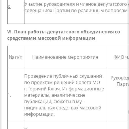
Участие руководителя и членов депутатского
6.
совещаниях Партии по различным вопросам
VI
. План работы депутатского объединения со
средствами массовой информации
№ п/п
Наименование мероприятия
ФИО чл
Проведение публичных слуша­ний
Руковод
по проектам решений Совета МО
Парт
г.Горячий Ключ. Информа­ционные
1.
материалы, аналитиче­ские
публикации, сюжеты в му­
ниципальных средствах массовой
информации.