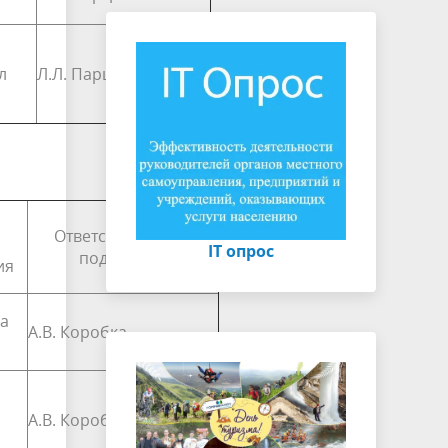
л
Л.Л. Парциков
Ответственные за
IT опрос
подготовку
ия
ва
А.В. Коробка
А.В. Коробка