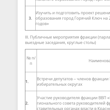
Изучить и подготовить проект решен
3.
образования город Горячий Ключ на 2
годов»
III. Публичные мероприятия фракции (парл
выездные заседания, круглые столы)
№ п/
Наименова
п
Встречи депутатов – членов фракции
1.
избирательных округах
Участие руководителя фракции ВВП «
2.
гионального совета руководителей ф
ставительных органах власти в Красн