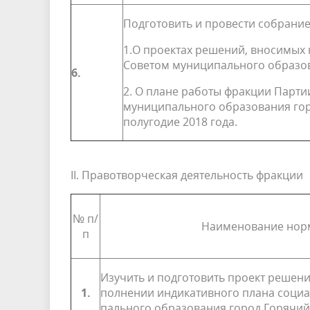
Подготовить и провести собрание
1.О проектах решений, вносимых 
Советом муници­пального образо
6.
2. О плане работы фракции Парти
муниципаль­ного образования го
полугодие 2018 года.
II. Правотворческая деятельность фракции
№ п/
Наименование норм
п
Изучить и подготовить проект решени
1.
полнении индикативного плана социа
пального образования город Горячий 