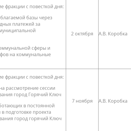
е фракции с повесткой дня:
облагаемой базы через
дных платежей за
 муниципальной
2 октября
А.В. Коробка
оммунальной сферы и
ифов на коммунальные
е фракции с повесткой дня:
на рассмотрение сессии
вания город Горячий Ключ
7 ноября
А.В. Коробка
аботающих в постоянной
 в подготовке проекта
вания город горячий Ключ