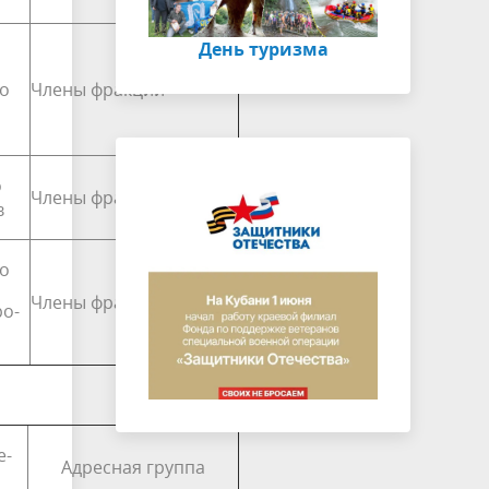
День туризма
о
Члены фракции
о
Члены фракции
в
о
Члены фракции
ро­
е­
Адресная группа