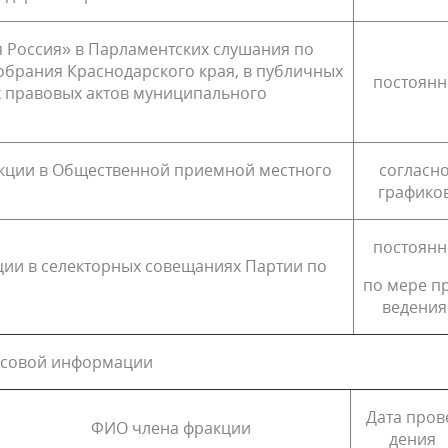
 Россия» в Парламентских слушания по
брания Краснодарского края, в пуб­личных
постоянн
 правовых актов муниципального
кции в Общественной приемной местного
согласн
графико
постоянн
ции в селекторных совещаниях Партии по
по мере п
ведения
ассовой информации
Дата пров
ФИО члена фракции
дения