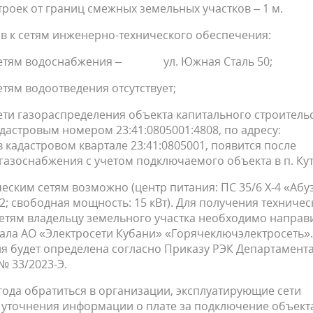
оек от границ смежных земельных участков – 1 м.
в к сетям инженерно-технического обеспечения:
 сетям водоснабжения – ул. Южная Сталь 50;
тям водоотведения отсутствует;
ти газораспределения объекта капитального строительс
дастровым номером 23:41:0805001:4808, по адресу:
 кадастровом квартале 23:41:0805001, появится после
газоснабжения с учетом подключаемого объекта в п. Кут
еским сетям возможно (центр питания: ПС 35/6 Х-4 «Абу
22; свободная мощность: 15 кВт). Для получения техничес
сетям владельцу земельного участка необходимо направ
ала АО «Электросети Кубани» «Горячеключэлектросеть».
я будет определена согласно Приказу РЭК Департамент
 33/2023-Э.
ода обратиться в организации, эксплуатирующие сети
 уточнения информации о плате за подключение объект