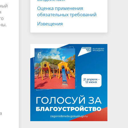
сный
Оценка применения
я
обязательных требований
го
Извещения
ны.
а