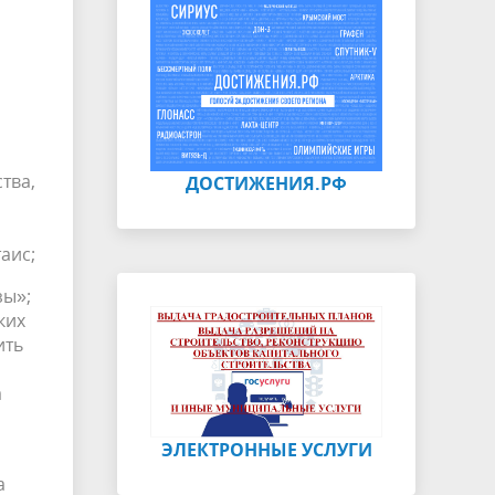
тва,
ДОСТИЖЕНИЯ.РФ
аис;
зы»;
ких
ить
а
ЭЛЕКТРОННЫЕ УСЛУГИ
а