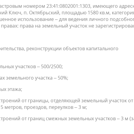
дастровым номером 23:41:0802001:1303, имеющего адре
ий Ключ, п. Октябрьский, площадью 1580 кв.м, категори
ешенное использование – для ведения личного подсобно
 правах: права на земельный участок не зарегистрирова
тельства, реконструкции объектов капитального
ных участков – 500/2500;
х земельного участка – 50%;
ых этажа;
строений от границы, отделяющей земельный участок от
5 метров, проездов, переулков – 3 м;
троений от границ смежных земельных участков – 3 м (з