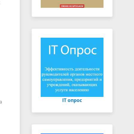
к
IT опрос
а