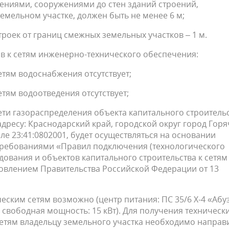
ениями, сооружениями до стен зданий строений,
мельном участке, должен быть не менее 6 м;
оек от границ смежных земельных участков – 1 м.
в к сетям инженерно-технического обеспечения:
тям водоснабжения отсутствует;
тям водоотведения отсутствует;
ти газораспределения объекта капитального строительс
дресу: Краснодарский край, городской округ город Гор
але 23:41:0802001, будет осуществляться на основании
 требованиями «Правил подключения (технологического
ования и объектов капитального строительства к сетям
овлением Правительства Российской Федерации от 13
еским сетям возможно (центр питания: ПС 35/6 Х-4 «Абу
; свободная мощность: 15 кВт). Для получения техническ
сетям владельцу земельного участка необходимо направ