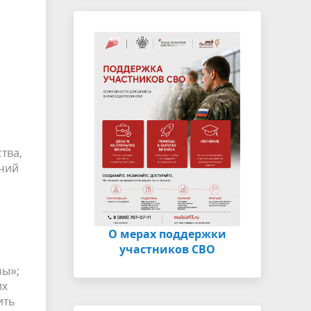
тва,
ячий
О мерах поддержки
участников СВО
зы»;
их
ить