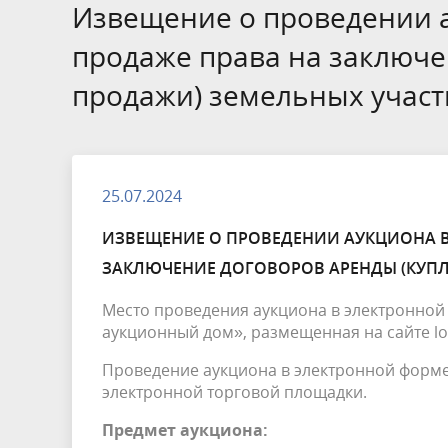
БТИ
Извещение о проведении 
продаже права на заключе
Экология
Инициат
продажи) земельных участ
Общественная безопасность и
Роспотр
правопорядок
25.07.2024
ИЗВЕЩЕНИЕ О ПРОВЕДЕНИИ АУКЦИОНА В
ЗАКЛЮЧЕНИЕ ДОГОВОРОВ АРЕНДЫ (КУПЛ
Место проведения аукциона в электронной
аукционный дом», размещенная на сайте lot-
Проведение аукциона в электронной форм
электронной торговой площадки.
Предмет аукциона: