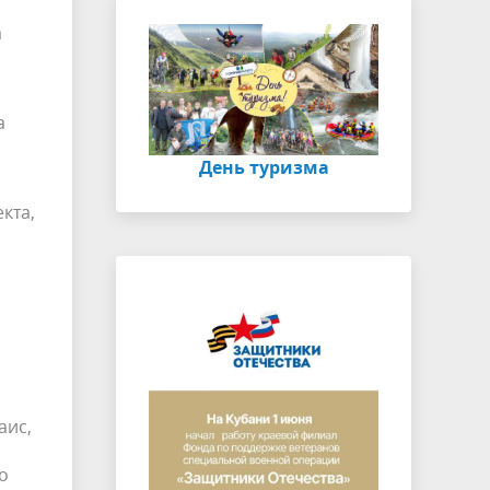
а
а
День туризма
кта,
аис,
о