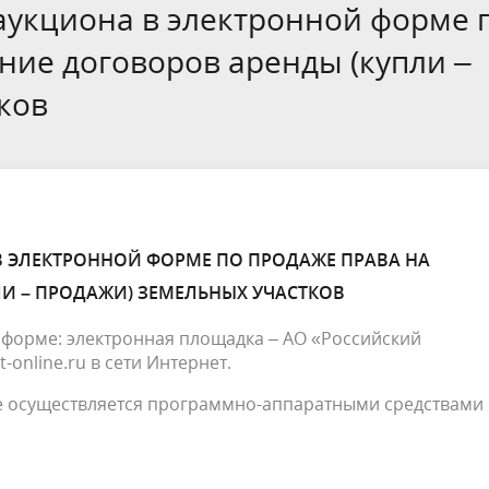
аукциона в электронной форме 
края
ние договоров аренды (купли –
ивное бюджетирование
Ярмарки / НТО
ков
ебназдор информирует
 ЭЛЕКТРОННОЙ ФОРМЕ ПО ПРОДАЖЕ ПРАВА НА
И – ПРОДАЖИ) ЗЕМЕЛЬНЫХ УЧАСТКОВ
 форме: электронная площадка – АО «Российский
online.ru в сети Интернет.
е осуществляется программно-аппаратными средствами