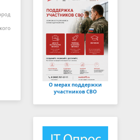
ород
кого
О мерах поддержки
участников СВО