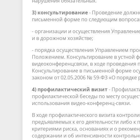
нарушения обязательных.
3) консультирование
- Проведение должн
письменной форме по следующим вопроса
- организации и осуществления Управлени
и в дорожном хозяйстве;
- порядка осуществления Управлением про
Положением. Консультирование в устной ф
видеоконференцсвязи, в ходе проведения 
Консультирование в письменной форме ос
законом от 02.05.2006 № 59-ФЗ «О порядк
4) профилактический визит
- Профилакт
профилактической беседы по месту осущес
использования видео-конференц-связи.
В ходе профилактического визита контрол
предъявляемых к его деятельности либо к 
критериями риска, основаниях и о рекомен
содержании и об интенсивности контрольн