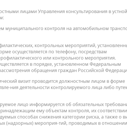
остными лицами Управления консультирования в устной
м:
ем муниципального контроля на автомобильном трансп
филактических, контрольных мероприятий, установленн
орме осуществляется по телефону, посредствам
профилактического или контрольного мероприятия.
уществляется в порядке, установленном Федеральным
е рассмотрения обращения граждан Российской Федераци
ический визит проводится должностным лицом в форме
твле-ния деятельности контролируемого лица либо путе
ируемое лицо информируется об обязательных требован
принадлежащим ему объектам контроля, их соответствии
дуемых способах снижения категории риска, а также о в
ых (надзорных) мероприя-тий, проводимых в отношени