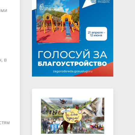
ями
, в
стям