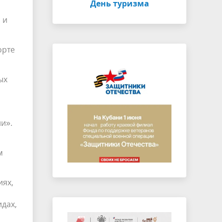
День туризма
 и
орте
ых
и».
м
иях,
идах,
и