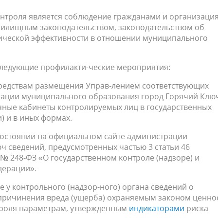
троля является соблюдение гражданами и организаци
жилищным законодательством, законодательством об
ической эффективности в отношении муниципального
следующие профилакти-ческие мероприятия:
средствам размещения Управ-лением соответствующих
ации муниципального образования город Горячий Ключ
чные кабинеты контролируемых лиц в государственных
) и в иных формах.
состоянии на официальном сайте администрации
 сведений, предусмотренных частью 3 статьи 46
48-ФЗ «О государственном контроле (надзоре) и
дерации».
е у контрольного (надзор-ного) органа сведений о
 причинения вреда (ущерба) охраняемым законом ценно
троля параметрам, утвержденным
индикаторами
риска