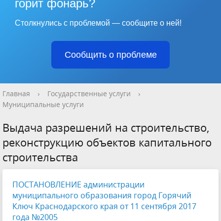
горит фонарь?
Столкнулись с проблемой — сообщите о ней!
Сообщить о проблеме
Главная
›
Государственные услуги
›
Муниципальные услуги
Выдача разрешений на строительство,
реконструкцию объектов капитального
строительства
ПОСТАНОВЛЕНИЕ администрации
муниципального образования город Горячий
Ключ Краснодарского края от 11 сентября 2017
года №2005