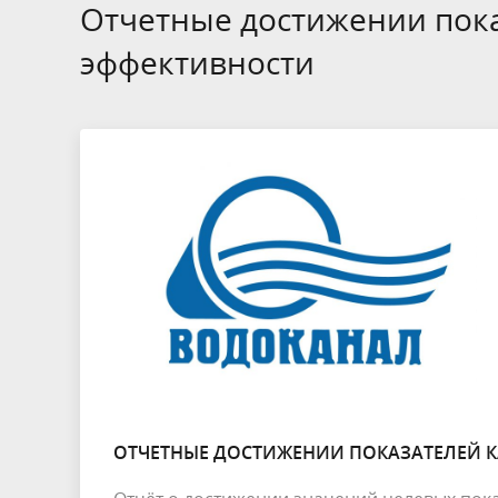
БТИ
Отчетные достижении пока
эффективности
Экология
Инициат
Общественная безопасность и
Роспотр
правопорядок
ОТЧЕТНЫЕ ДОСТИЖЕНИИ ПОКАЗАТЕЛЕЙ К