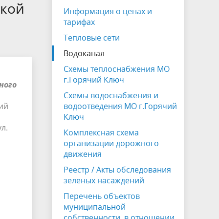
на которых не допускается продажа
ской
Информация о ценах и
алкогольной продукции
тарифах
Электронная Книга памяти
Тепловые сети
Водоканал
Схемы теплоснабжения МО
г.Горячий Ключ
ного
Схемы водоснабжения и
кий
водоотведения МО г.Горячий
Ключ
л.
Комплексная схема
организации дорожного
движения
Реестр / Акты обследования
зеленых насаждений
Перечень объектов
муниципальной
собственности, в отношении