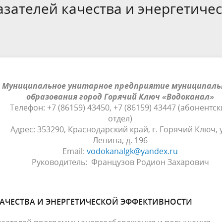
зателей качества и энергетиче
края
ивное бюджетирование
Ярмарки / НТО
ебназдор информирует
Муниципальное унитарное предприятие муниципаль
образования город Горячий Ключ «Водоканал»
Телефон: +7 (86159) 43450, +7 (86159) 43447 (абонентс
отдел)
Адрес: 353290, Краснодарский край, г. Горячий Ключ, у
Ленина, д. 196
Email:
vodokanalgk@yandex.ru
Руководитель: Французов Родион Захарович
АЧЕСТВА И ЭНЕРГЕТИЧЕСКОЙ ЭФФЕКТИВНОСТИ