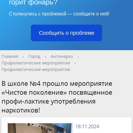
горит фонарь?
Столкнулись с проблемой — сообщите о ней!
Сообщить о проблеме
Главная
›
Город
›
Антинарко
›
Профилактические мероприятия
›
Профилактические мероприятия
В школе №4 прошло мероприятие
«Чистое поколение» посвященное
профи-лактике употребления
наркотиков!
18.11.2024