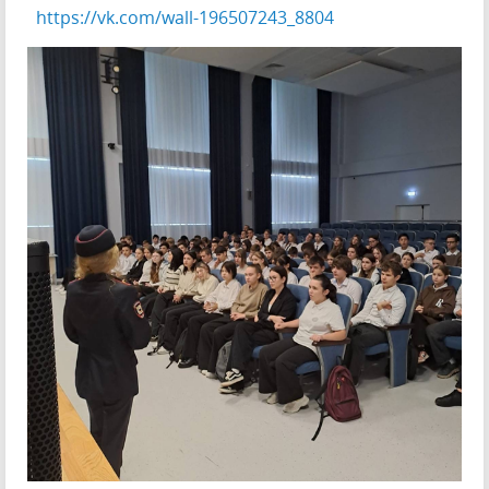
https://vk.com/wall-196507243_8804