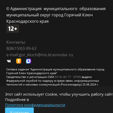
© Администрация муниципального образования
муниципальный округ город Горячий Ключ
Краснодарского края
Контакты:
8(86159)3-99-63
e-mail:gor_kluch@mo.krasnodar.ru
Сетевое издание "Администрация муниципального образования город
Горячий Ключ Краснодарского края"
Свидетельство о регистрации СМИ
ЭЛ № ФС 77 - 87595
выдано
Федеральной службой по надзору в сфере связи, информационных
технологий и массовых коммуникаций (Роскомнадзор) 25.06.2024 г.
Учредитель: Администрация муниципального образования город
Горячий Ключ Краснодарского края
Этот сайт использует Cookie, чтобы улучшить работу сайт
При перепечатке и использовании информации ссылка на источник
Подробнее в
обязательна.
Для сайтов и страниц сети Интернет обязательна активная гиперссылка
Политике конфиденциальности
на официальный сайт администрации муниципального образования
город Горячий Ключ.
Я согласен