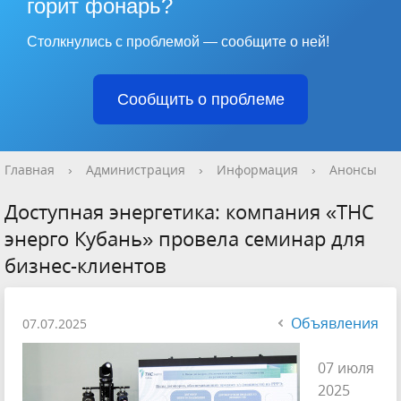
горит фонарь?
Столкнулись с проблемой — сообщите о ней!
Сообщить о проблеме
Главная
›
Администрация
›
Информация
›
Анонсы
Доступная энергетика: компания «ТНС
энерго Кубань» провела семинар для
бизнес-клиентов
Объявления
07.07.2025
07 июля
2025