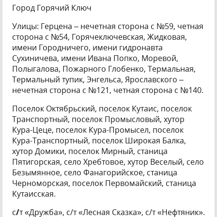
Город Горячий Ключ
Улицы: Герцена – нечетная сторона с №59, четная
сторона с №54, Горячеключевская, Жидковая,
имени Городничего, имени гидронавта
Сухиничева, имени Ивана Попко, Моревой,
Полыгалова, Пожарного Глобенко, Термальная,
Термальный тупик, Энгельса, Ярославского –
нечетная сторона с №121, четная сторона с №140.
Поселок Октябрьский, поселок Кутаис, поселок
Транспортный, поселок Промысловый, хутор
Кура-Цеце, поселок Кура-Промысел, поселок
Кура-Транспортный, поселок Широкая Балка,
хутор Домики, поселок Мирный, станица
Пятигорская, село Хребтовое, хутор Веселый, село
Безымянное, село Фанагорийское, станица
Черноморская, поселок Первомайский, станица
Кутаисская.
с
/
т «Дружба», с/т «Лесная Сказка», с/т «Нефтяник».